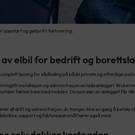
 oppstart og gebyrfri fakturering.
av elbil for bedrift og borettsl
komplett løsning for elbillading på både private og offentlige park
mringsfri installasjon og administrasjon av ladeanlegget. Brukern
 betaler faktisk bare med mobilen. Du som eier av anlegget får til
rer all drift og administrasjon, du trenger ikke en gang å betale 
ladebrikke, support og fakturaspørsmål hører også med.
ne selv dekker kostnaden