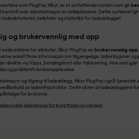
nestene som PlugPay tilbyr, er et omfattende system som gir
bed
ll kontroll over administrasjon av ladeplassene. Dette systemet gi
 ladeaktiviteten, ladetider og statistikk for ladeanlegget.
lig og brukervennlig med app
 enda enklere for elbilister, tilbyr PlugPay en
brukervennlig app
erne enkelt finne informasjon om tilgjengelige, ladestasjoner og p
jer direkte via Vipps, betalingskort eller fakturering. Noe som gjør
øs og problemfri brukeropplevelse.
dministrasjon og tilgang til ladeanlegg, tilbyr PlugPay også tjenester
 vedlikehold av ladeinfrastruktur. Dette sikrer at ladeanleggene f
pålitelige for brukerne.
ddersydde ladeanlegg for borettslag og sameier