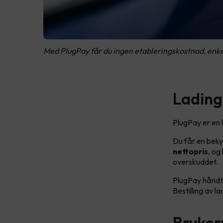
Med PlugPay får du ingen etableringskostnad, enkel
Lading 
PlugPay er en 
Du får en beky
nettopris
, og
overskuddet.
PlugPay håndte
Bestilling av 
Bruker