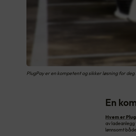
PlugPay er en kompetent og sikker løsning for deg s
En kom
Hvem er Plu
av ladeanlegg f
lønnsomt både 