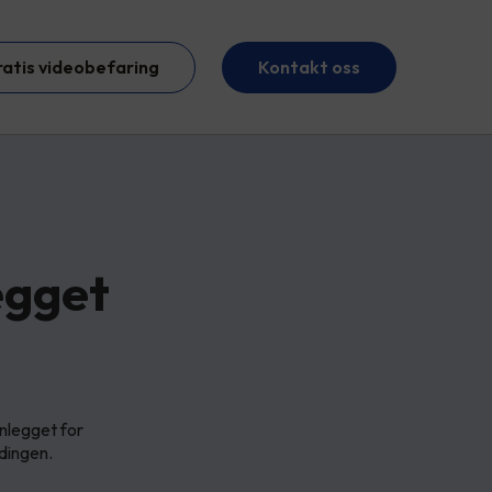
ratis videobefaring
Kontakt oss
egget
nlegget for
adingen.