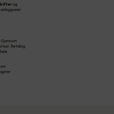
rifter
og
r anleggseier
. Gjennom
riser. Betaling
 hele
 som
ungerer