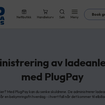
Book g
Nettbutikk
Handlekurv
Søk
Meny
nistrering av ladeanl
med PlugPay
ier? Med PlugPay kan du senke skuldrene. De administrerer ladea
 får en bekymringsfri hverdag - i hvert fall når det kommer til elbill