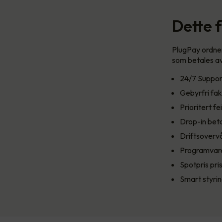
Dette 
PlugPay ordner 
som betales av
24/7 Support
Gebyrfri fak
Prioritert fei
Drop-in beta
Driftsoverv
Programvar
Spotpris pri
Smart styrin