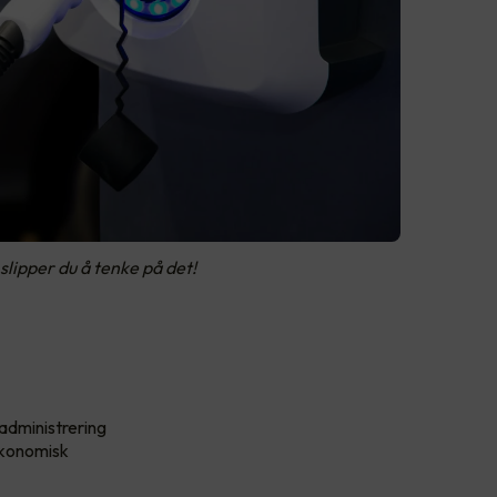
slipper du å tenke på det!
administrering
 økonomisk