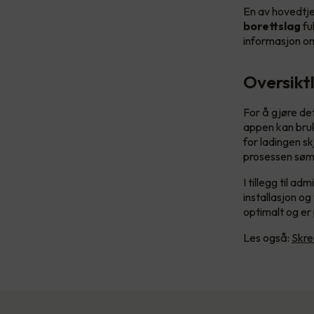
En av hovedtje
borettslag
fu
informasjon om
Oversikt
For å gjøre det
appen kan bruk
for ladingen sk
prosessen søml
I tillegg til a
installasjon og
optimalt og er 
Les også:
Skre