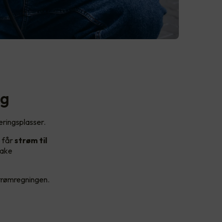
ag
eringsplasser.
e får
strøm til
bake
strømregningen.