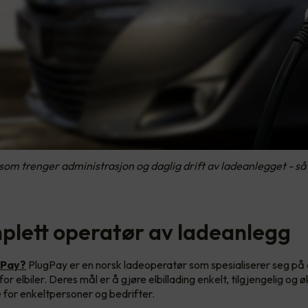
om trenger administrasjon og daglig drift av ladeanlegget - så 
plett operatør av ladeanlegg
gPay?
PlugPay er en norsk ladeoperatør som spesialiserer seg på 
or elbiler. Deres mål er å gjøre elbillading enkelt, tilgjengelig og
for enkeltpersoner og bedrifter.