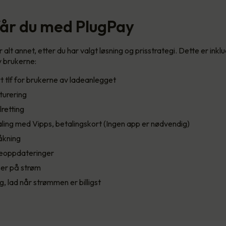
får du med PlugPay
alt annet, etter du har valgt løsning og prisstrategi. Dette er inkl
 brukerne:
 tlf for brukerne av ladeanlegget
turering
lretting
ling med Vipps, betalingskort (Ingen app er nødvendig)
åkning
eoppdateringer
ser på strøm
g, lad når strømmen er billigst