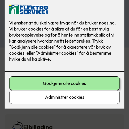
Alarm og sikkerhet
Belysning
Elbillading