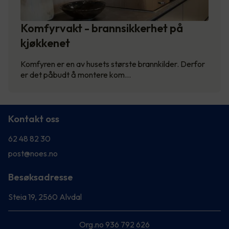
Komfyrvakt - brannsikkerhet på
kjøkkenet
Komfyren er en av husets største brannkilder. Derfor
er det påbudt å montere kom…
Kontakt oss
62 48 82 30
post@noes.no
Besøksadresse
Steia 19, 2560 Alvdal
Org.no 936 792 626